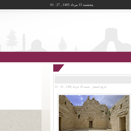
پنجشنبه 15 مرداد 1405 , 27 : 01
تاریخ انتشار :
شنبه 29 خرداد 1395 , 10 : 13