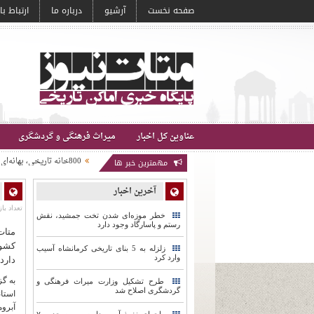
صفحه نخست
آرشیو
درباره ما
ارتباط با
عناوین کل اخبار
میراث فرهنگی و گردشگری
800خانه تاریخی، بهانه‌ای برای انتخاب دبیرخانه یک اجلاس
مهمترین خبر ها
تبدیل ریسباف به «موزه
هشدارباستان شناس به ناب
لزوم بازنگری بنیادین د
آخرین اخبار
پیشنهاد ثبت جهانی کریدو
تعداد باز
خطر موزه‌ای شدن تخت‌ جمشید، نقش
رستم و پاسارگاد وجود دارد
متات
کشور
زلزله به 5 بنای تاریخی کرمانشاه آسیب
وارد کرد
دارد
به گ
طرح تشکیل وزارت میراث فرهنگی و
گردشگری اصلاح شد
استان
آبروم