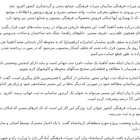
ن میراث فرهنگی سازمان میراث فرهنگی، صنایع دستی و گردشکری کشور افزود: چند
 در ورودی به منظور معرفی سایت، واحد سمعی بصری و توزیع بروشور و اطلاعات موجود
که با بهسازی آنها امکان فروش محصولات فرهنگی بیستون و صنایع دستی نیز وجود دارد
.
ان درباره معبد آناهیتا گفت: این محوطه تاریخی می‌تواند در زمره سایت‌های خوب قرار بگیرد 
‌ای همچون علف‌زنی، تعریف مسیر، تابلوهای راهنما، تملک چند ساختمان و ساخت سرویس 
 اشاره به سقف فلزی سایه‌بان امامزاده ابراهیم(ع) که به محوطه آثار باستانی معبد آناهیتا تعر
را روی یک ستون قرار داده شده که تخلف آشکار محسوب می‌شود که در صورت برداشته شدن ای
زاده به طور قطع حمایت می‌کنیم
.
ان با بیان اینکه معبد آناهیتا یک سایت نامزد ثبت جهانی است و نباید دارای اینچنین وضعیتی باشد،
 همزمان با مطالعه و قطعه‌یابی صحیح سنگهای محوطه و کاوشهای لازم شویم
.
 اشاره به اینکه ثبت جهانی محور ساسانی از کنگاور تا قصرشیرین قابل پیگیری است، گفت: این
ور ساسانی مطالعه شود در صورتی که دیگر بناها در این مسیر ساماندهی شود و برای هر کدام 
ان با بیان اینکه این مسیر می‌تواند به عنوان یک کریدور ساسانی به ثبت جهانی برسد، افزود:
پیشرفت کرده است
.
 میراث فرهنگی کشور عنوان کرد: ویژگی این کار این است که تک اثرهای مسیر که امکان ثبت 
ود و به ثبت می‌رسد
.
رباره وضعیت پروژه موزه منطقه‌ای کرمانشاه گفت: با یک اعتبار مشترک توسط استان و سازمان
 دارد
.
ان درباره بافت تاریخی کرمانشاه بیان کرد: میراث فرهنگی آمادگی دارد با وزارت راه و شه