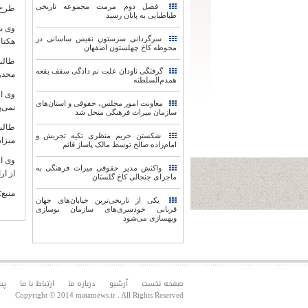
فصل دوم مرمت مجموعه تاریخی
طرح 
طباطبایی به پایان رسید
سرگردانی سرستون نفیس ساسانی در
هکتاری
محوطه کاخ چهلستون اصفهان
طالبی
گرفتگی ناودان علت نم دادگی سقف بقعه
محدود
همدم‌السلطنه
وی از
معاونت امور مجلس، حقوقی و استان‌های
نمی‌
سازمان میراث فرهنگی منحل شد
طالب
شکستن حریم منظری تکیه تجریش و
میزا
امام‌زاده صالح توسط مالک پاساژ قائم
وی اف
واکنش مدیر حقوقی میراث فرهنگی به
از ار
ماجرای جنجالی کاخ گلستان
منبع
یکی از تاریخی‌ترین خیابان‌های جهان
قربانی خودسری‌های سازمان نوسازی
وبهسازی می‌شود
صفحه نخست
آرشیو
درباره ما
ارتباط با ما
پی
Copyright © 2014 matatnews.ir . All Rights Reserved