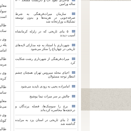
ماجرای نفوذ آب و داربست مسجد ۷۰۰
ساله ورامین
معاو
سوله
سازمان میراث‌فرهنگی به شرط
است 
صرفه‌جویی در هزینه‌ها و بدون توسعه
تشکیلات وزارتخانه شد
طالبی
ساده
۵ بنای تاریخی که در زلزله کرمانشاه
آسیب دیدند
وی با
پله 
شهرداری با استناد به چه مدارکی لایه‌های
تاریخی در چهارباغ را منکر می‌شود
امام
طالبی
میراث‌فرهنگی از شهرداری رشت شکایت
کرد
مرمت
احیای محله سیروس تهران همچنان چشم
وی با
انتظار توجه مسئولان
کرید
امامزاده یحیی به زودی ناپدید می‌شود
طالبی
ساسانی 15 درصد 
چالش بر سر میراث نیما یوشیج
معاون
برج را سوسک‌ها، فضله پرندگان و
می‌ش
درختچه‌ها محاصره کرده‌اند
وی د
2 بنای تاریخی در استان یزد به مزایده
کوتاه
گذاشته شد
طالبی