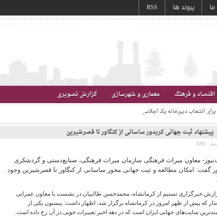
 ما
پیوند ها
RSS
اقتصاد و فرهنگ
معماری و شهرسازی
گزارش تصویری
» قطعی است
ودی بندرتاریخی ایران
ر طرح تفصیلی پیرامون حرم مطهر رضوی
پیشنهاد ثبت جهانی کریدور ساسانی از کنگاور تا قصرشیرین
ر ساسانی از کنگاور تا قصرشیرین
دید :
3205
‌نيوز- معاون میراث فرهنگی سازمان میراث فرهنگی، صنایع‌دستی و گردشکری
 گفت: امکان مطالعه و ثبت جهانی محور ساسانی از کنگاور تا قصرشیرین وجود
.
زارش خبرگزاری تسنیم از کرمانشاه، محمدحسن طالبیان در نشست با معاون عمرانی
دار که پیش از ظهر امروز در کرمانشاه برگزار شد، اظهار داشت: بیستون یکی از
ند‌ترین سایت‌های جهانی ایران است که در دهه اخیر تغییرات خوبی در آن رخ داده است
.